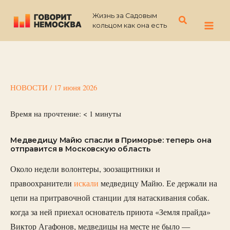
Перейти
Жизнь за Садовым
к
Поиск
кольцом как она есть
содержимому
НОВОСТИ
/
17 июня 2026
Время на прочтение:
< 1
минуты
Медведицу Майю спасли в Приморье: теперь она
отправится в Московскую область
Около недели волонтеры, зоозащитники и
правоохранители
искали
медведицу Майю. Ее держали на
цепи на притравочной станции для натаскивания собак.
когда за ней приехал основатель приюта «Земля прайда»
Виктор Агафонов, медведицы на месте не было —