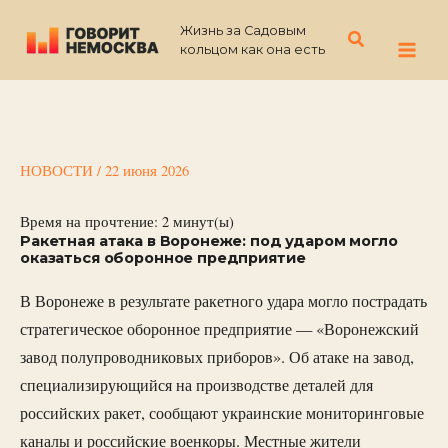
Перейти
Жизнь за Садовым
к
Поиск
кольцом как она есть
содержимому
НОВОСТИ
/
22 июня 2026
Время на прочтение:
2
минут(ы)
Ракетная атака в Воронеже: под ударом могло
оказаться оборонное предприятие
В Воронеже в результате ракетного удара могло пострадать
стратегическое оборонное предприятие — «Воронежский
завод полупроводниковых приборов». Об атаке на завод,
специализирующийся на производстве деталей для
российских ракет, сообщают украинские мониторинговые
каналы и российские военкоры. Местные жители