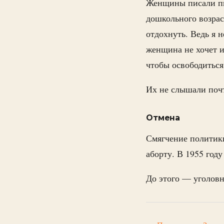
Женщины писали пис
дошкольного возрас
отдохнуть. Ведь я н
женщина не хочет им
чтобы освободиться
Их не слышали почт
Отмена
Смягчение политики
аборту. В 1955 год
До этого — уголовно