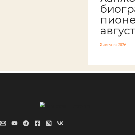
биогр
пионе
авгус
8 августа 2026