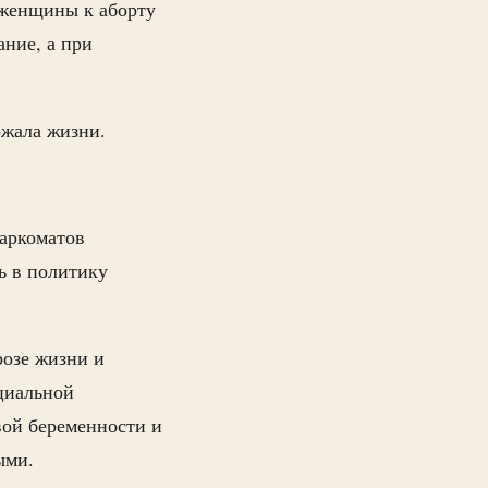
 женщины к аборту
ние, а при
ожала жизни.
наркоматов
ь в политику
розе жизни и
циальной
вой беременности и
ыми.