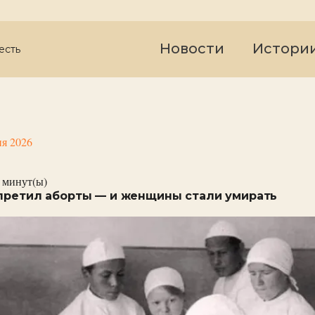
Новости
Истори
есть
я 2026
минут(ы)
апретил аборты — и женщины стали умирать