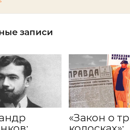
ь
ные записи
андр
«Закон о тр
нков:
колосках»: