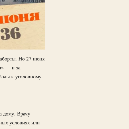
 аборты. Но 27 июня
» — и за
боды к уголовному
а дому. Врачу
рных условиях или