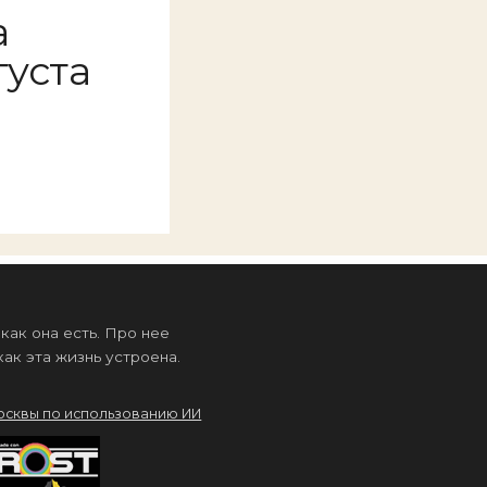
а
густа
ак она есть. Про нее
ак эта жизнь устроена.
осквы по использованию ИИ