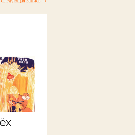
Следующая Запись
→
ёх