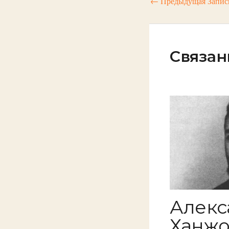
←
Предыдущая Запис
Связан
Алекс
Ханжо