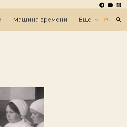
Пои
и
Машина времени
Ещё
RU