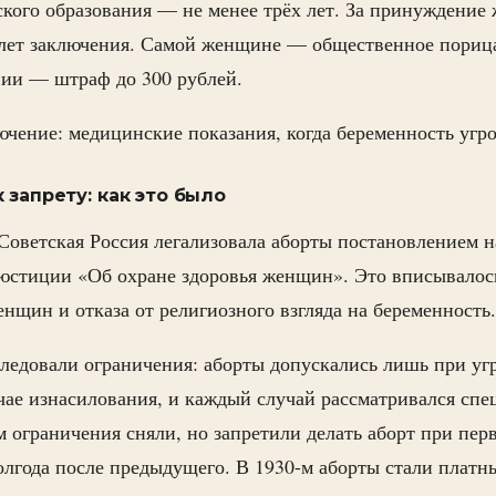
кого образования — не менее трёх лет. За принуждение
 лет заключения. Самой женщине — общественное порица
ии — штраф до 300 рублей.
чение: медицинские показания, когда беременность угр
 запрету: как это было
 Советская Россия легализовала аборты постановлением 
 юстиции «Об охране здоровья женщин». Это вписывалос
нщин и отказа от религиозного взгляда на беременность.
следовали ограничения: аборты допускались лишь при уг
чае изнасилования, и каждый случай рассматривался спе
м ограничения сняли, но запретили делать аборт при пер
олгода после предыдущего. В 1930-м аборты стали платн