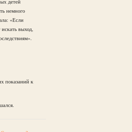
рых детей
оть немного
ала: «Если
 искать выход,
оследствиям».
их показаний к
шался.