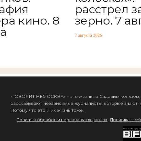
афия
расстрел з
ра кино. 8
зерно. 7 ав
та
7 августа 2026
«ГОВОРИТ НЕМОСКВА» – это жизнь за Садовым кольцом, к
рассказывают независимые журналисты, которые знают, к
Потому что это и их жизнь тоже.
Политика обработки персональных данных
·
Политика НеМ