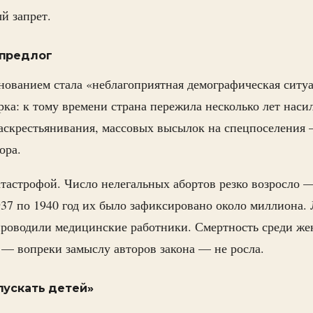
й запрет.
 предлог
ованием стала «неблагоприятная демографическая ситуа
рка: к тому времени страна пережила несколько лет наси
раскрестьянивания, массовых высылок на спецпоселения
ора.
атастрофой. Число нелегальных абортов резко возросло 
937 по 1940 год их было зафиксировано около миллиона.
проводили медицинские работники. Смертность среди ж
 — вопреки замыслу авторов закона — не росла.
пускать детей»