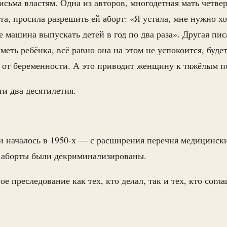
ьма властям. Одна из авторов, многодетная мать четве
та, просила разрешить ей аборт: «Я устала, мне нужно х
е машина выпускать детей в год по два раза». Другая пис
еть ребёнка, всё равно она на этом не успокоится, будет
 от беременности. А это приводит женщину к тяжёлым п
и два десятилетия.
 началось в 1950-х — с расширения перечня медицинск
у аборты были декриминализированы.
е преследование как тех, кто делал, так и тех, кто согла