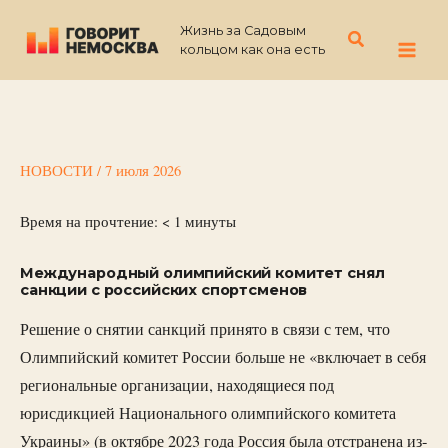
Перейти
Жизнь за Садовым
к
Поиск
кольцом как она есть
содержимому
НОВОСТИ
/
7 июля 2026
Время на прочтение:
< 1
минуты
Международный олимпийский комитет снял
санкции с российских спортсменов
Решение о снятии санкций принято в связи с тем, что
Олимпийский комитет России больше не «включает в себя
региональные организации, находящиеся под
юрисдикцией Национального олимпийского комитета
Украины» (в октябре 2023 года Россия была отстранена из-