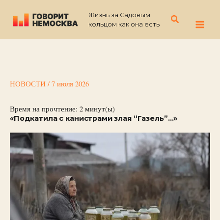
Перейти
Жизнь за Садовым
к
Поиск
кольцом как она есть
содержимому
НОВОСТИ
/
7 июля 2026
Время на прочтение:
2
минут(ы)
«Подкатила с канистрами злая “Газель”…»