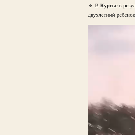
Курске
🔸 В
в резу
двухлетний ребенок