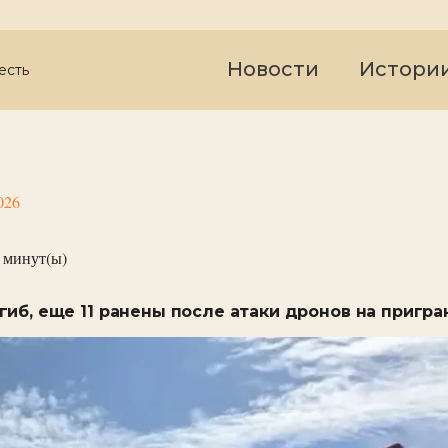
Новости
Истори
есть
026
минут(ы)
гиб, еще 11 ранены после атаки дронов на пригр