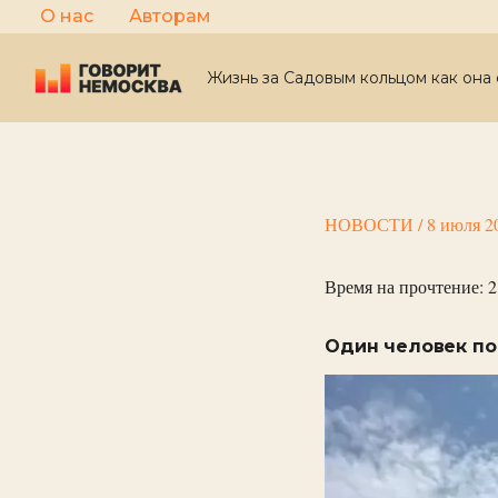
Перейти
О нас
Авторам
к
содержимому
Жизнь за Садовым кольцом как она 
НОВОСТИ
/
8 июля 2
Время на прочтение:
2
Один человек по