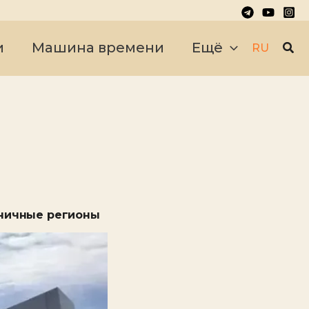
Пои
и
Машина времени
Ещё
RU
аничные регионы