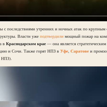
ы с последствиями утренних и ночных атак по крупным 
руктуры. Власти уже
подтвердили
мощный пожар на ком
Краснодарском крае
а в
— она является стратегическим 
Уфе
Саратове
рцию и Сочи. Также горят НПЗ в
,
и промз
я НПЗ).