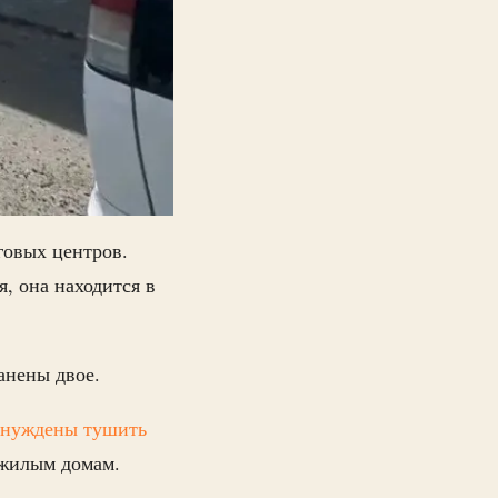
говых центров.
, она находится в
анены двое.
нуждены тушить
 жилым домам.