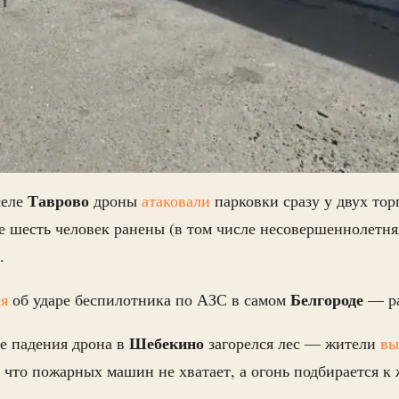
Таврово
селе
дроны
атаковали
парковки сразу у двух тор
 шесть человек ранены (в том числе несовершеннолетняя
.
Белгороде
ся
об ударе беспилотника по АЗС в самом
—
р
Шебекино
ле падения дрона в
загорелся лес — жители
вы
 что пожарных машин не хватает, а огонь подбирается к