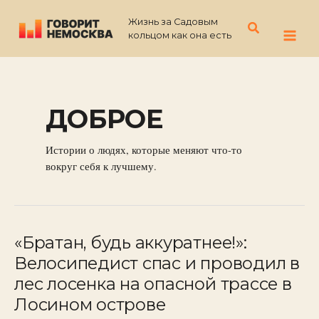
Перейти
Жизнь за Садовым
к
Поиск
кольцом как она есть
содержимому
ДОБРОЕ
Истории о людях, которые меняют что-то
вокруг себя к лучшему.
«Братан, будь аккуратнее!»:
«Братан,
будь
Велосипедист спас и проводил в
аккуратнее!»:
лес лосенка на опасной трассе в
Велосипедист
Лосином острове
спас