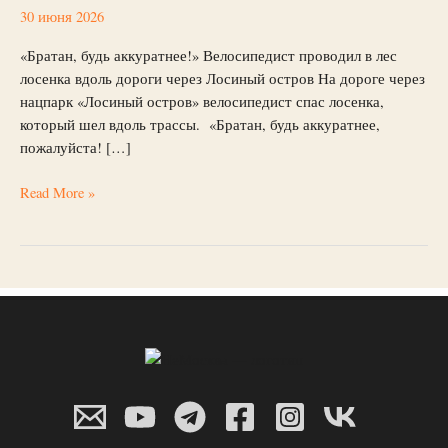
и
30 июня 2026
проводил
в
«Братан, будь аккуратнее!» Велосипедист проводил в лес
лес
лосенка вдоль дороги через Лосиный остров На дороге через
лосенка
нацпарк «Лосиный остров» велосипедист спас лосенка,
на
который шел вдоль трассы. «Братан, будь аккуратнее,
опасной
пожалуйста! […]
трассе
в
Read More »
Лосином
острове