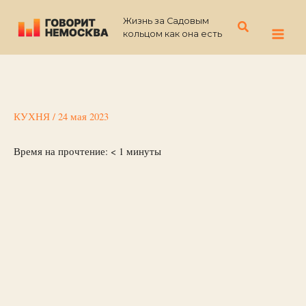
Перейти
Жизнь за Садовым
к
Поиск
кольцом как она есть
содержимому
КУХНЯ
/
24 мая 2023
Время на прочтение:
< 1
минуты