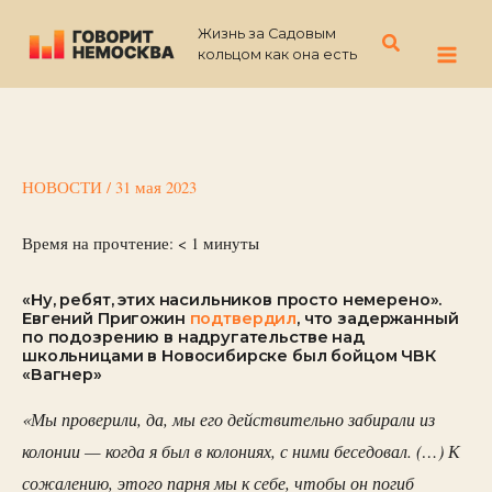
Перейти
Жизнь за Садовым
к
Поиск
кольцом как она есть
содержимому
НОВОСТИ
/
31 мая 2023
Время на прочтение:
< 1
минуты
«Ну, ребят, этих насильников просто немерено».
Евгений Пригожин
подтвердил
, что задержанный
по подозрению в надругательстве над
школьницами в Новосибирске был бойцом ЧВК
«Вагнер»
«Мы проверили, да, мы его действительно забирали из
колонии — когда я был в колониях, с ними беседовал. (…) К
сожалению, этого парня мы к себе, чтобы он погиб