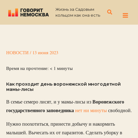
Перейти
Жизнь за Садовым
к
Поиск
кольцом как она есть
содержимому
НОВОСТИ
/
13 июня 2023
Время на прочтение:
< 1
минуты
Как проходит день воронежской многодетной
мамы-лисы
Воронежского
В семье семеро лисят, и у мамы-лисы из
государственного заповедника
нет ни минуты
свободной.
Нужно поохотиться, принести добычу и накормить
малышей. Вычесать их от паразитов. Сделать уборку в