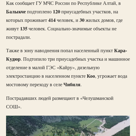
Как сообщает ГУ МЧС России по Республике Алтай, в
Балыкче
120
подтоплено
приусадебных участков, на
414
30
которых проживает
человек, и
жилых домов, где
135
живут
человек. Социально-значимые объекты не
пострадали.
Кара-
Также в зону наводнения попал населенный пункт
Кудюр
. Подтопило три приусадебных участка и машинное
отделение в малой ГЭС «Кайру», дизельную
Коо
электростанцию в населенном пункте
, угрожает вода
Чибиля
мостовому переходу в селе
.
Пострадавших людей размещают в «Челушманской
СОШ».