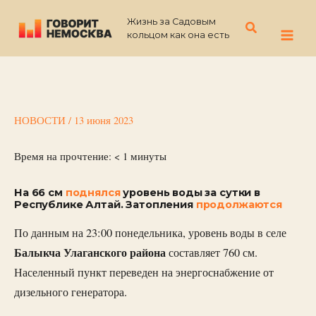
Перейти
Жизнь за Садовым
к
Поиск
кольцом как она есть
содержимому
НОВОСТИ
/
13 июня 2023
Время на прочтение:
< 1
минуты
На 66 см
поднялся
уровень воды за сутки в
Республике Алтай. Затопления
продолжаются
По данным на 23:00 понедельника, уровень воды в селе
Балыкча Улаганского района
составляет 760 см.
Населенный пункт переведен на энергоснабжение от
дизельного генератора.