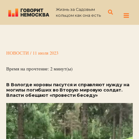
Перейти
Жизнь за Садовым
к
Поиск
кольцом как она есть
содержимому
НОВОСТИ
/
11 июля 2023
Время на прочтение:
2
минут(ы)
В Вологде коровы пасутся и справляют нужду на
могилы погибших во Вторую мировую солдат.
Власти обещают «провести беседу»