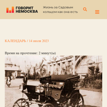
Перейти
Жизнь за Садовым
к
Поиск
кольцом как она есть
содержимому
КАЛЕНДАРЬ
/
14 июля 2023
Время на прочтение:
2
минут(ы)