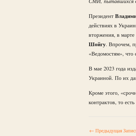
СМИ, пытавшихся 
Владим
Президент
действиях в Украин
вторжения, в марте
Шойгу
. Впрочем, 
«Ведомостям», что 
В мае 2023 года из
Украиной. По их да
Кроме этого, «сроч
контрактов, то ест
←
Предыдущая Запис