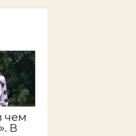
в чем
. В