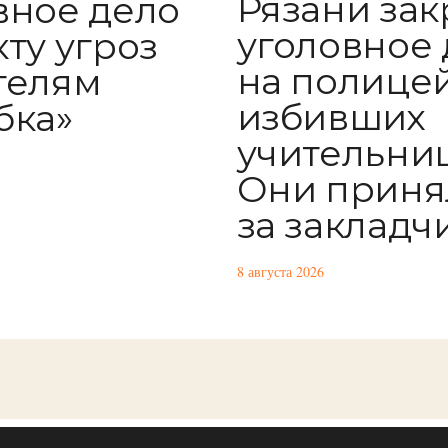
Рязани за
вное дело
уголовное 
кту угроз
на полицей
телям
избивших
бка»
учительниц
Они приня
за закладч
8 августа 2026