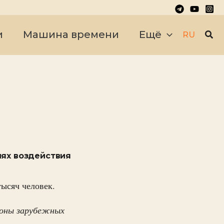
Пои
и
Машина времени
Ещё
RU
иях воздействия
тысяч человек.
роны зарубежных