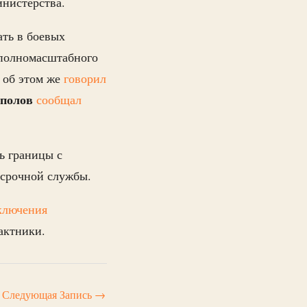
инистерства.
ать в боевых
а полномасштабного
, об этом же
говорил
аполов
сообщал
ь границы с
т срочной службы.
ключения
актники.
Следующая Запись
→