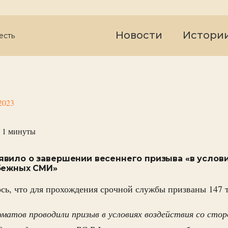
Новости
Истори
есть
2023
 1
минуты
вило о завершении весеннего призыва «в услов
бежных СМИ»
сь, что для прохождения срочной службы призваны 147 
матов проводили призыв в условиях воздействия со сто