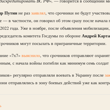
дискредитировать ВС РФ»,
— говорится в сообщении м
ир Путин
не раз
заявлял
, что срочники не будут участвов
е — в частности, он говорил об этом сразу после начал
 2022 года. Уже в ноябре, после объявления мобилизации
Андрей Карт
председатель комитета Госдумы по обороне
срочников могут посылать в приграничные территории.
дание «7х7»
выяснило
, что срочников отправляют охранят
нным, с начала войны погибли как минимум семь солда
ников» регулярно отправляли воевать в Украину после
за
ь они отправлялись в зону боевых действий уже как контр
ь