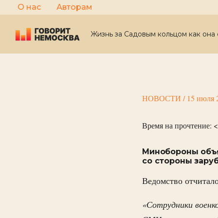
Перейти
О нас
Авторам
к
содержимому
Жизнь за Садовым кольцом как она 
НОВОСТИ
/
15 июля 
Время на прочтение:
<
Минобороны объя
со стороны зару
Ведомство отчитало
«Сотрудники военко