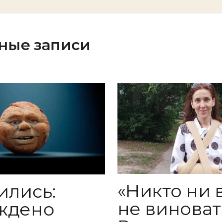
ные записи
«Никто ни 
ились:
не виноват»
ждено