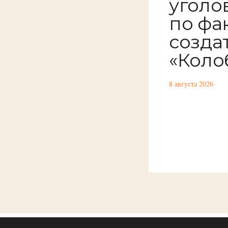
уголо
по фа
созда
«Коло
8 августа 2026