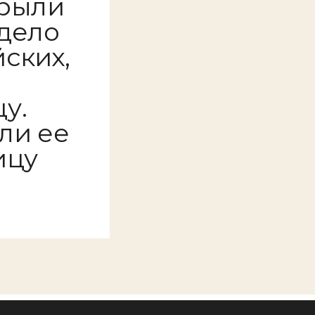
крыли
дело
ских,
у.
ли ее
ицу