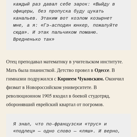
каждый раз давал себе зарок: «Выйду в 
офицеры, без пропуска буду цукать 
канальев. Этаким вот козлом козырнет 
мне, а я: «Гэ-асподин юнкер, пожалуйте 
сюда». И этак пальчиком поманю. 
Вредненько так»
Отец преподавал математику в учительском институте.
Одессе
Мать была пианисткой. Детство провел в
. В
Корнеем Чуковским.
гимназии подружился с
Окончил
физмат в Новороссийском университете. В
революционном 1905 входил в боевой студотряд,
оборонявший еврейский квартал от погромов.
Я знал, что по-французски «трус» и 
«подлец» — одно слово — «ляш». И верно, 