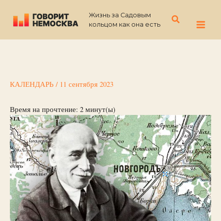
Перейти
Жизнь за Садовым
к
Поиск
кольцом как она есть
содержимому
КАЛЕНДАРЬ
/
11 сентября 2023
Время на прочтение:
2
минут(ы)