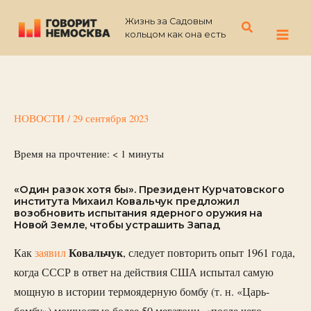
Перейти
Жизнь за Садовым
к
Поиск
кольцом как она есть
содержимому
НОВОСТИ
/
29 сентября 2023
Время на прочтение:
< 1
минуты
«Один разок хотя бы». Президент Курчатовского
института Михаил Ковальчук предложил
возобновить испытания ядерного оружия на
Новой Земле, чтобы устрашить Запад
Ковальчук
Как
заявил
, следует повторить опыт 1961 года,
когда СССР в ответ на действия США испытал самую
мощную в истории термоядерную бомбу (т. н. «Царь-
бомбу») мощностью более 50 мегатонн, «после чего