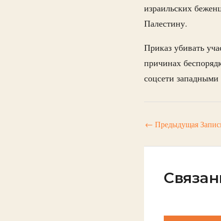
израильских беженц
Палестину.
Приказ убивать уча
причинах беспорядк
соцсети западными
←
Предыдущая Запис
Связан