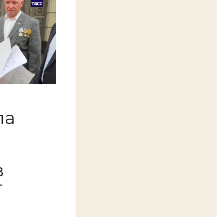
ла
в
т