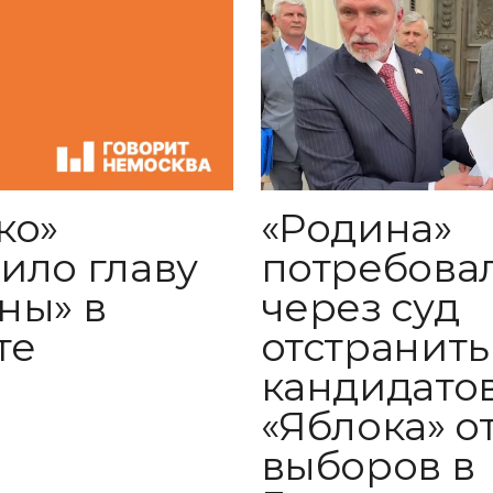
ко»
«Родина»
ило главу
потребова
ны» в
через суд
те
отстранить
кандидато
«Яблока» о
выборов в