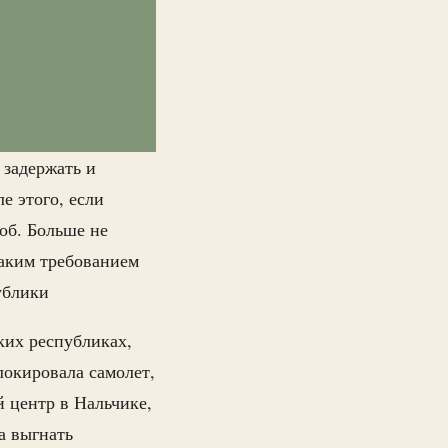
 задержать и
е этого, если
об. Больше не
аким требованием
ублики
ких республиках,
локировала самолет,
 центр в Нальчике,
а выгнать