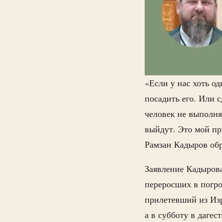
«Если у нас хоть о
посадить его. Или 
человек не выполня
выйдут. Это мой п
Рамзан Кадыров обр
Заявление Кадырова
переросших в погро
прилетевший из Изр
а в субботу в даге