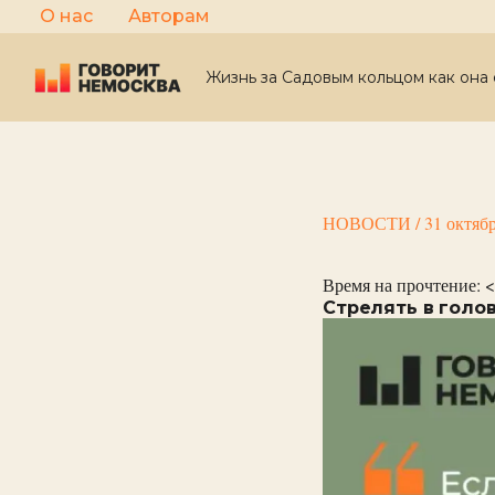
Перейти
О нас
Авторам
к
содержимому
Жизнь за Садовым кольцом как она 
НОВОСТИ
/
31 октяб
Время на прочтение:
<
Стрелять в голо