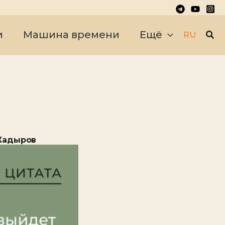
Пои
и
Машина времени
Ещё
RU
 Кадыров