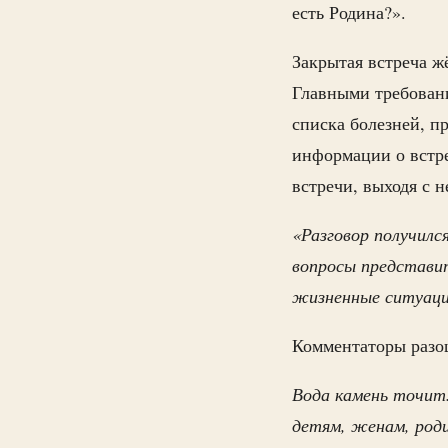
есть Родина?».
Закрытая встреча ж
Главными требован
списка болезней, п
информации о встр
встречи, выходя с н
«Разговор получил
вопросы представи
жизненные ситуац
Комментаторы разош
Вода камень точит.
детям, женам, роди