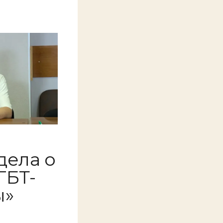
дела о
ГБТ-
ы»