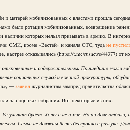
ён и матерей мобилизованных с властями прошла сегодня,
иями были ротация мобилизованных, возвращение ранен
ри наличии которых нельзя призывать в армию. В интерн
ече: СМИ, кроме «Вестей» и канала ОТС, туда
не пустил
ее, наотрез отказывались (https://t.me/rusnews/44377) от 
ся откровенным и содержательным. Пришедшие могли за
телям социальных служб и военной прокуратуры, обсуди
ии»
, —
заявил
журналистам зампред правительства обла
лись в оценках собрания. Вот некоторые из них:
 Результат будет. Хотя и не в миг. Наши долг отдали, и
телям. Семьи не должны быть бессрочно в разлуке. Дон