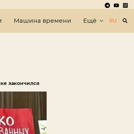
Пои
и
Машина времени
Ещё
RU
ске закончился