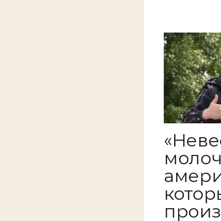
«Неве
молоч
амери
котор
произ