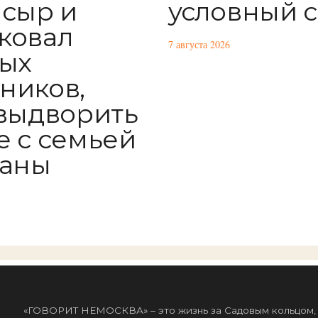
условный 
 сыр и
ковал
7 августа 2026
ых
ников,
 выдворить
е с семьей
раны
«ГОВОРИТ НЕМОСКВА» – это жизнь за Садовым кольцом, к