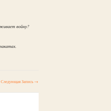
рживает войну?
лакатах.
Следующая Запись
→