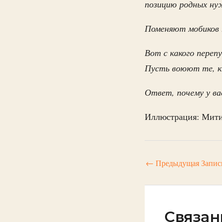
позицию родных н
Поменяют мобиков 
Вот с какого переп
Пусть воюют те, кт
Ответ, почему у ва
Иллюстрация: Мити
←
Предыдущая Запис
Связан