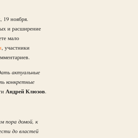
 19 ноября.
ых и расширение
ете мало
и
, участники
комментариев.
дать актуальные
ть конкретные
Андрей Клюзов
сти
.
м пора домой, к
ести до властей