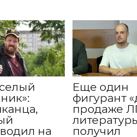
Еще один
селый
фигурант «
ник»:
продаже Л
канца,
литератур
ый
получил
водил на