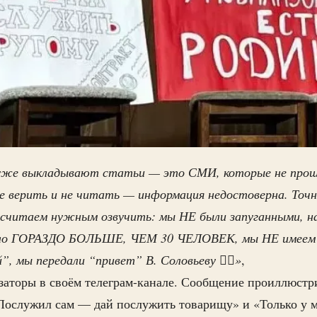
 уже выкладывают статьи — это СМИ, которые не прош
не верить и не читать — информация недостоверна. Точ
 считаем нужным озвучить: мы НЕ были запуганными, н
ыло ГОРАЗДО БОЛЬШЕ, ЧЕМ 30 ЧЕЛОВЕК, мы НЕ имеем
”, мы передали “привет” В. Соловьеву ✊🏼»
,
заторы в своём телеграм-канале. Сообщение проиллюстр
«Послужил сам — дай послужить товарищу» и «Только у