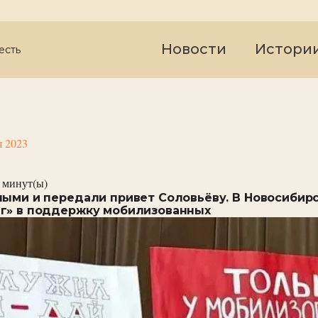
Новости
Истори
есть
я 2023
минут(ы)
ными и передали привет Соловьёву. В Новосибир
г» в поддержку мобилизованных