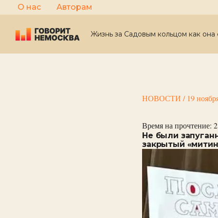
Перейти
О нас
Авторам
к
содержимому
Жизнь за Садовым кольцом как она 
НОВОСТИ
/
19 ноябр
Время на прочтение:
2
Не были запуган
закрытый «митин