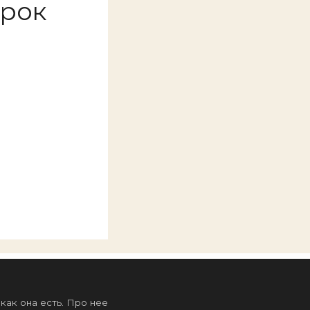
срок
ак она есть. Про нее