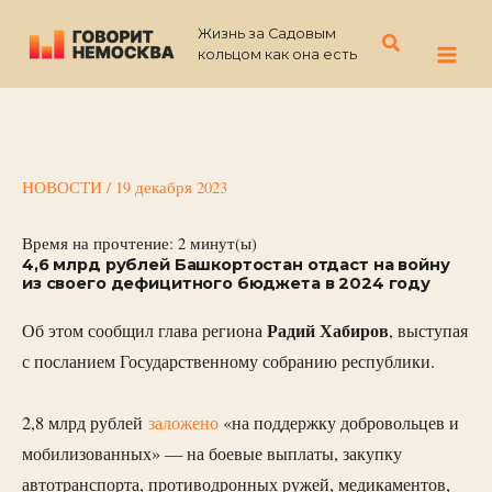
Перейти
Жизнь за Садовым
к
Поиск
кольцом как она есть
содержимому
НОВОСТИ
/
19 декабря 2023
Время на прочтение:
2
минут(ы)
4,6 млрд рублей Башкортостан отдаст на войну
из своего дефицитного бюджета в 2024 году
Радий Хабиров
Об этом сообщил глава региона
, выступая
с посланием Государственному собранию республики.
2,8 млрд рублей
заложено
«на поддержку добровольцев и
мобилизованных» — на боевые выплаты, закупку
автотранспорта, противодронных ружей, медикаментов,