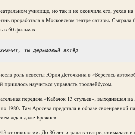
еатральном училище, но так и не окончила его, уехав на 
знь проработала в Московском театре сатиры. Сыграла б
сь в 60 фильмах.
значит, ты дерьмовый актёр
несла роль невесты Юрия Деточкина в «Берегись автомо
ой пришлось научиться управлять троллейбусом.
ательная передача «Кабачок 13 стульев», выходившая на
 по 1980. Там Аросева предстала в образе своенравной 
тием ждал даже Брежнев.
13 от онкологии. До 86 лет играла в театре, снималась в