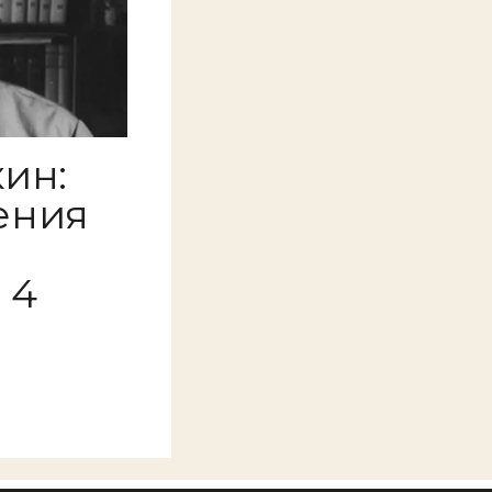
ин:
ения
 4