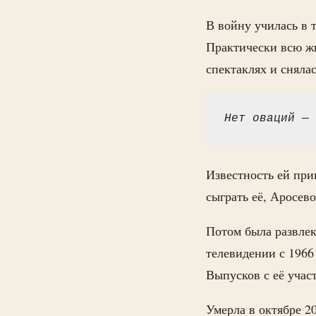
В войну училась в т
Практически всю жи
спектаклях и сняла
Нет оваций — 
Известность ей при
сыграть её, Аросев
Потом была развлек
телевидении с 1966
Выпусков с её учас
Умерла в октябре 20