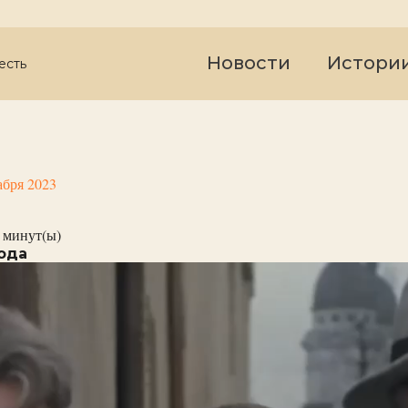
Новости
Истори
есть
абря 2023
минут(ы)
года