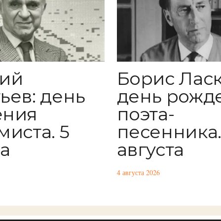
лий
Борис Ласк
ьев: день
день рожд
ения
поэта-
миста. 5
песенника.
та
августа
4 августа 2026