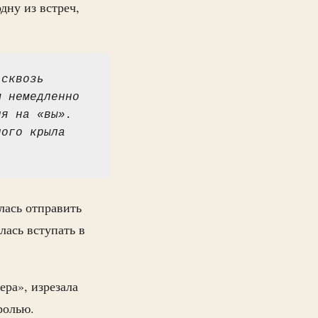
дну из встреч,
сквозь 
 немедленно 
я на «вы». 
ого крыла 
ялась отправить
лась вступать в
ера», изрезала
ролью.