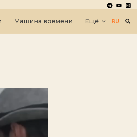
Пои
и
Машина времени
Ещё
RU