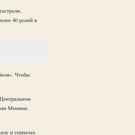
гастроли.
олее 40 ролей в
биля». Чтобы
 Центральном
пани Моники.
 шоу и сериалах.