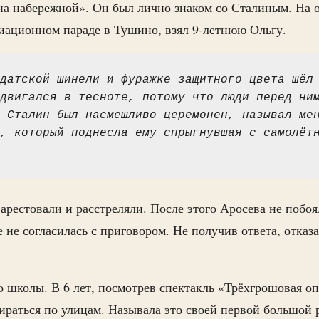
а набережной». Он был лично знаком со Сталиным. На о
иационном параде в Тушино, взял 9-летнюю Ольгу.
датской шинели и фуражке защитного цвета шёл 
двигался в тесноте, потому что люди перед ним
 Сталин был насмешливо церемонен, называл мен
, который поднесла ему спрыгнувшая с самолётн
 арестовали и расстреляли. После этого Аросева не побо
 не согласилась с приговором. Не получив ответа, отказа
о школы. В 6 лет, посмотрев спектакль «Трёхгрошовая оп
ираться по улицам. Называла это своей первой большой 