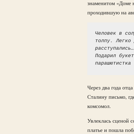
знаменитом «Доме н
проходившую на ав
Человек в сол
толпу. Легко 
расступались…
Подарил букет
парашютистка
Через два года отца
Сталину письмо, где
комсомол.
Увлеклась сценой с
платье и пошла поб