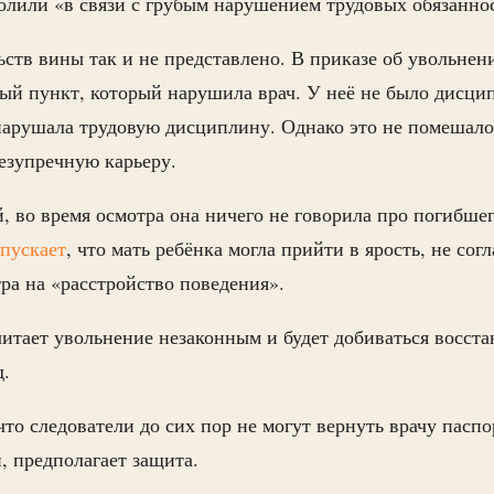
олили «в связи с грубым нарушением трудовых обязанно
ьств вины так и не представлено. В приказе об увольнен
ый пункт, который нарушила врач. У неё не было дисц
нарушала трудовую дисциплину. Однако это не помешало
безупречную карьеру.
, во время осмотра она ничего не говорила про погибше
пускает
, что мать ребёнка могла прийти в ярость, не сог
ра на «расстройство поведения».
итает увольнение незаконным и будет добиваться восст
д.
что следователи до сих пор не могут вернуть врачу паспо
, предполагает защита.