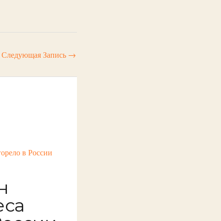
Следующая Запись
→
н
еса