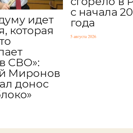
сгорело в 
с начала 2
сдуму идет
года
я, которая
5 августа 2026
то
пает
в СВО»:
й Миронов
ал донос
блоко»