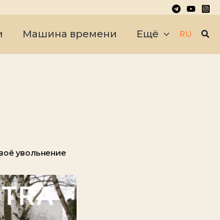
Пои
и
Машина времени
Ещё
RU
воё увольнение
е