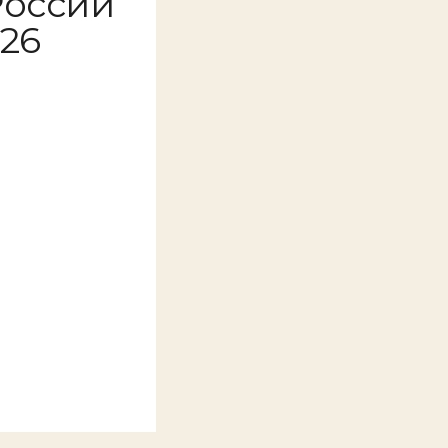
России
026