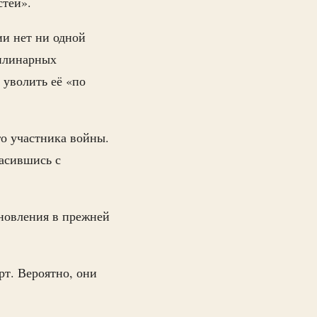
стей».
ии нет ни одной
иплинарных
 уволить её «по
го участника войны.
ласившись с
ановления в прежней
рт. Вероятно, они