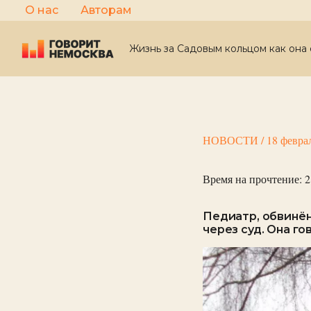
Перейти
О нас
Авторам
к
содержимому
Жизнь за Садовым кольцом как она 
НОВОСТИ
/
18 февра
Время на прочтение:
2
Педиатр, обвинён
через суд. Она го