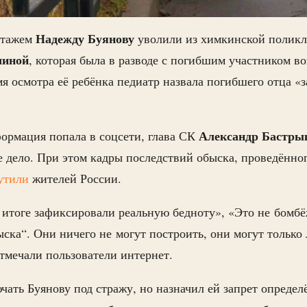
Надежду Буянову
стажем
уволили из химкинской поликл
шиной
, которая была в разводе с погибшим участником 
емя осмотра её ребёнка педиатр назвала погибшего отца «
Александр Бастры
формация попала в соцсети, глава СК
е дело. При этом кадры последствий обыска, проведённог
утили
жителей России.
в итоге зафиксировали реальную бедноту», «Это не бомбё
ыска“. Они ничего не могут построить, они могут только 
тмечали пользователи интернет.
ючать Буянову под стражу, но назначил ей запрет опреде