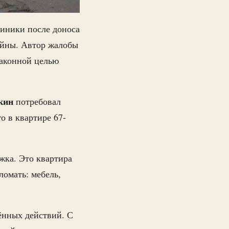
иники после доноса
войны. Автор жалобы
законной целью
кин
потребовал
о в квартире 67-
жка. Это квартира
ломать: мебель,
лённых действий. С