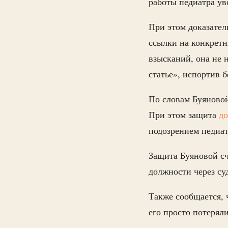
работы педиатра ув
При этом доказател
ссылки на конкретн
взысканий, она не 
статье», испортив 
По словам Буяновой
При этом защита
до
подозрением педиат
Защита Буяновой сч
должности через су
Также сообщается, 
его просто потеряли