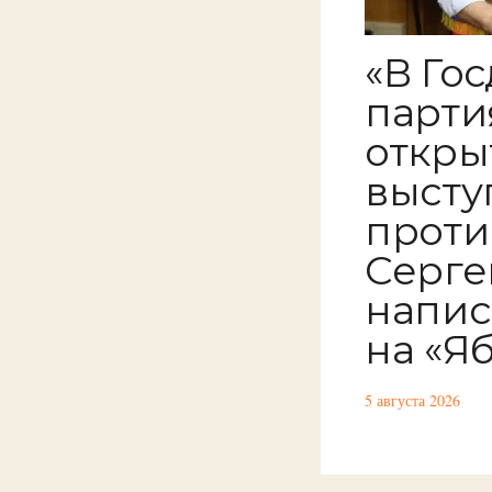
«В Го
парти
откры
высту
проти
Серге
напис
на «Я
5 августа 2026