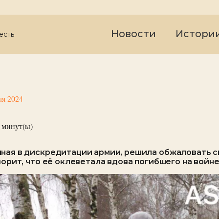
Новости
Истори
есть
ля 2024
минут(ы)
ная в дискредитации армии, решила обжаловать с
ворит, что её оклеветала вдова погибшего на войн