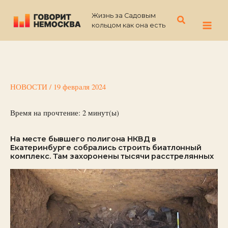
Перейти
Жизнь за Садовым
к
Поиск
кольцом как она есть
содержимому
НОВОСТИ
/
19 февраля 2024
Время на прочтение:
2
минут(ы)
На месте бывшего полигона НКВД в
Екатеринбурге собрались строить биатлонный
комплекс. Там захоронены тысячи расстрелянных