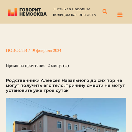
Перейти
Жизнь за Садовым
к
Поиск
кольцом как она есть
содержимому
НОВОСТИ
/
19 февраля 2024
Время на прочтение:
2
минут(ы)
Родственники Алексея Навального до сих пор не
могут получить его тело. Причину смерти не могут
установить уже трое суток