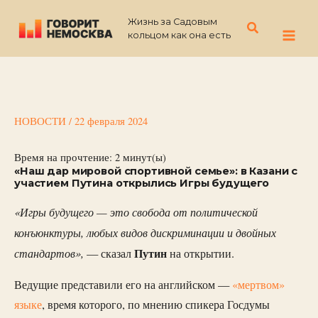
Перейти
Жизнь за Садовым
к
Поиск
кольцом как она есть
содержимому
НОВОСТИ
/
22 февраля 2024
Время на прочтение:
2
минут(ы)
«Наш дар мировой спортивной семье»: в Казани с
участием Путина открылись Игры будущего
«Игры будущего — это свобода от политической
конъюнктуры, любых видов дискриминации и двойных
стандартов»,
Путин
— сказал
на открытии.
Ведущие представили его на английском —
«мертвом»
языке
, время которого, по мнению спикера Госдумы