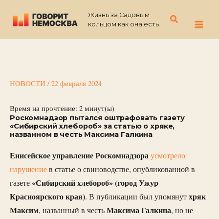
Перейти
Жизнь за Садовым
к
Поиск
кольцом как она есть
содержимому
НОВОСТИ
/
22 февраля 2024
Время на прочтение:
2
минут(ы)
Роскомнадзор пытался оштрафовать газету
«Сибирский хлебороб» за статью о хряке,
названном в честь Максима Галкина
Енисейское управление Роскомнадзора
усмотрело
нарушение
в статье о свиноводстве, опубликованной в
«Сибирский хлебороб» (город Ужур
газете
Красноярского края)
хряк
. В публикации был упомянут
Максим
Максима Галкина
, названный в честь
, но не