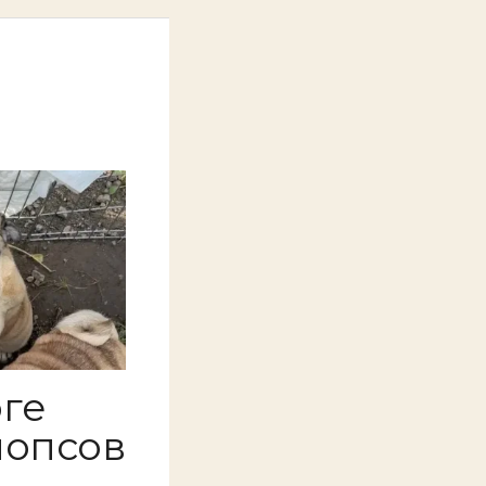
ге
мопсов