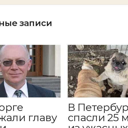
ные записи
орге
В Петербур
жали главу
спасли 25 
и
из ужасных