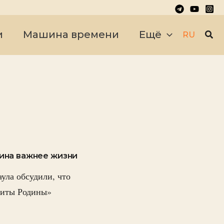
Пои
и
Машина времени
Ещё
RU
дина важнее жизни
ула обсудили, что
щиты Родины»