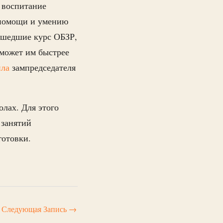
 воспитание
 помощи и умению
ошедшие курс ОБЗР,
оможет им быстрее
ила
зампредседателя
олах. Для этого
 занятий
готовки.
Следующая Запись
→