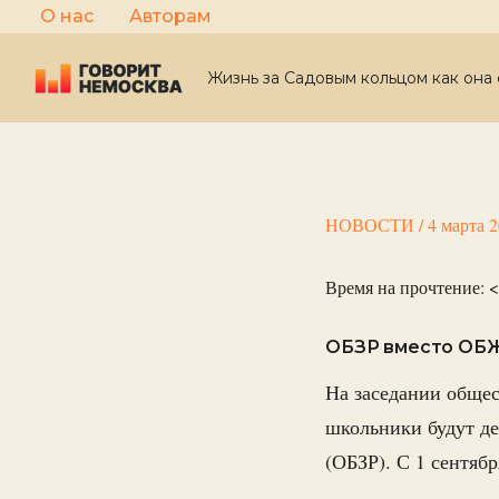
Перейти
О нас
Авторам
к
содержимому
Жизнь за Садовым кольцом как она 
НОВОСТИ
/
4 марта 
Время на прочтение:
<
ОБЗР вместо ОБЖ:
На заседании общес
школьники будут де
(ОБЗР). С 1 сентяб