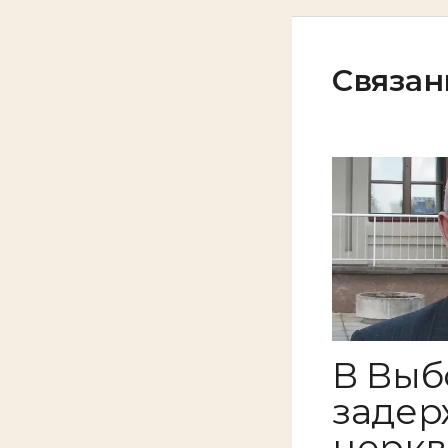
Связан
В Выб
задер
церкв