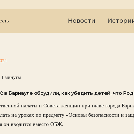
Новости
Истори
есть
2024
 1
минуты
 в Барнауле обсудили, как убедить детей, что Ро
твенной палаты и Совета женщин при главе города Барна
лать на уроках по предмету «Основы безопасности и за
ря он вводится вместо ОБЖ.