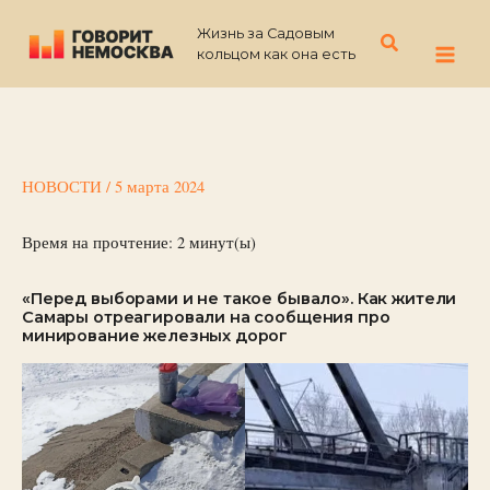
Перейти
Жизнь за Садовым
к
Поиск
кольцом как она есть
содержимому
НОВОСТИ
/
5 марта 2024
Время на прочтение:
2
минут(ы)
«Перед выборами и не такое бывало». Как жители
Самары отреагировали на сообщения про
минирование железных дорог