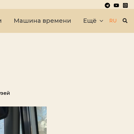
Пои
и
Машина времени
Ещё
RU
узей