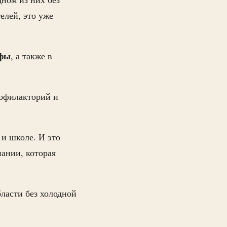
елей, это уже
фы
, а также в
рофилакторий и
 и школе. И это
ании, которая
бласти
без холодной