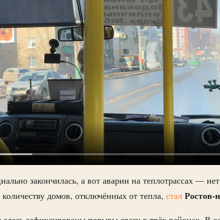
иально закончилась, а вот аварии на теплотрассах — нет
Ростов-
 количеству домов, отключённых от тепла,
стал
: здесь зафиксированы порывы сразу в трёх районах. В о