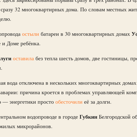
ь
сразу 32 многоквартирных дома. По словам местных жит
делю.
У
бопровода
остыли
батареи в 30 многоквартирных домах
е и Доме ребёнка.
луги
оставила
без тепла шесть домов, две гостиницы, п
.
чая вода отключена в нескольких многоквартирных домах
 аварии: причина кроется в проблемах управляющей комп
ю — энергетики просто
обесточили
её за долги.
Губкин
ентральном водопроводе в городе
Белгородской о
 жилых микрорайонов.