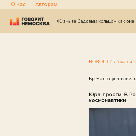
Перейти
О нас
Авторам
к
содержимому
Жизнь за Садовым кольцом как она 
НОВОСТИ
/
5 марта 
Время на прочтение:
<
Юра, прости! В Р
космонавтики