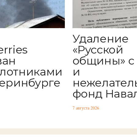
Удаление
rries
«Русской
ван
общины» с
лотниками
и
теринбурге
нежелател
фонд Нава
7 августа 2026