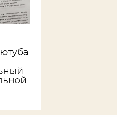
 ютуба
ьный
льной