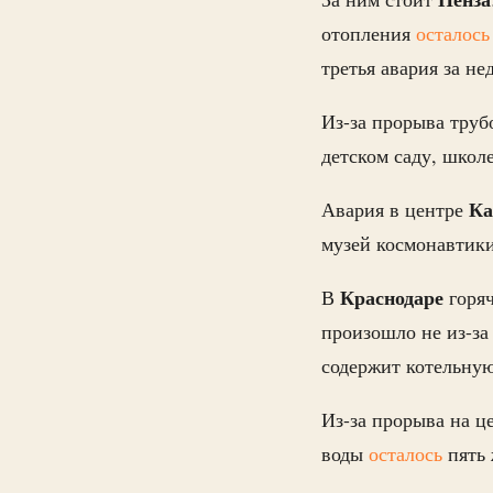
отопления
осталос
третья авария за не
Из-за прорыва тру
детском саду, школ
Ка
Авария в центре
музей космонавтики
Краснодаре
В
горя
произошло не из-за
содержит котельну
Из-за прорыва на ц
воды
осталось
пять