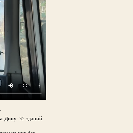
.
на-Дону
: 35 зданий.
дном из них без