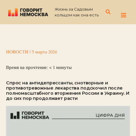
Перейти
Жизнь за Садовым
к
Поиск
кольцом как она есть
содержимому
НОВОСТИ
/
5 марта 2024
Время на прочтение:
< 1
минуты
Спрос на антидепрессанты, снотворные и
противотревожные лекарства подскочил после
полномасштабного вторжения России в Украину. И
до сих пор продолжает расти