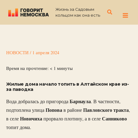
Перейти
Жизнь за Садовым
к
Поиск
кольцом как она есть
содержимому
НОВОСТИ
/
1 апреля 2024
Время на прочтение:
< 1
минуты
Жилые дома начало топить в Алтайском крае из-
за паводка
Барнаула
Вода добралась до пригорода
. В частности,
Попова
Павловского
тракта
подтоплена улица
в районе
,
Новичиха
Санниково
в селе
прорвало плотину, а в селе
топит дома.