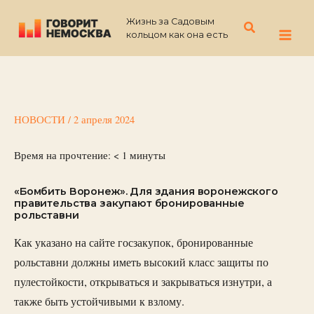
Перейти
Жизнь за Садовым
к
Поиск
кольцом как она есть
содержимому
НОВОСТИ
/
2 апреля 2024
Время на прочтение:
< 1
минуты
«Бомбить Воронеж». Для здания воронежского
правительства закупают бронированные
рольставни
Как указано на сайте госзакупок, бронированные
рольставни должны иметь высокий класс защиты по
пулестойкости, открываться и закрываться изнутри, а
также быть устойчивыми к взлому.