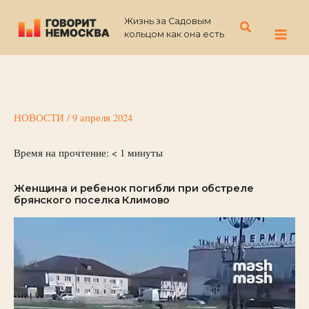
Перейти
Жизнь за Садовым
к
Поиск
кольцом как она есть
содержимому
НОВОСТИ
/
9 апреля 2024
Время на прочтение:
< 1
минуты
Женщина и ребенок погибли при обстреле
брянского поселка Климово