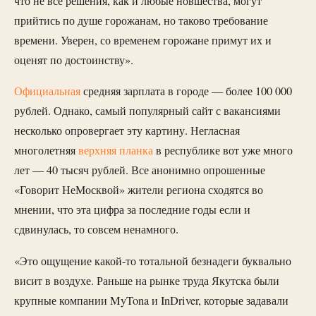
что не все решения, как и любые новшества, могут
прийтись по душе горожанам, но таково требование
времени. Уверен, со временем горожане примут их и
оценят по достоинству».
Официальная
средняя зарплата в городе — более 100 000
рублей. Однако, самый популярный сайт с вакансиями
несколько опровергает эту картину. Негласная
многолетняя
верхняя планка
в республике вот уже много
лет — 40 тысяч рублей. Все анонимно опрошенные
«Говорит НеМосквой» жители региона сходятся во
мнении, что эта цифра за последние годы если и
сдвинулась, то совсем ненамного.
«Это ощущение какой-то тотальной безнадеги буквально
висит в воздухе. Раньше на рынке труда Якутска были
крупные компании MyTona и InDriver, которые задавали