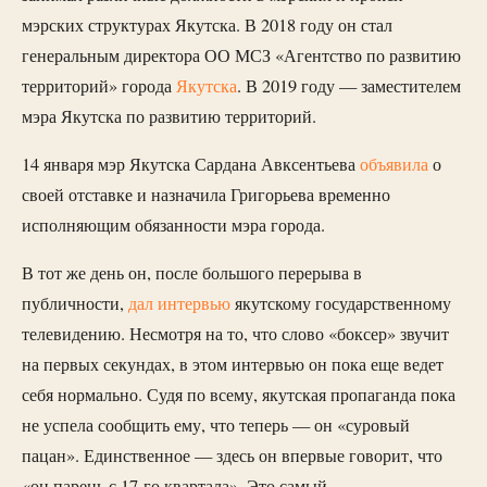
мэрских структурах Якутска. В 2018 году он стал
генеральным директора ОО МСЗ «Агентство по развитию
территорий» города
Якутска
. В 2019 году — заместителем
мэра Якутска по развитию территорий.
14 января мэр Якутска Сардана Авксентьева
объявила
о
своей отставке и назначила Григорьева временно
исполняющим обязанности мэра города.
В тот же день он, после большого перерыва в
публичности,
дал интервью
якутскому государственному
телевидению. Несмотря на то, что слово «боксер» звучит
на первых секундах, в этом интервью он пока еще ведет
себя нормально. Судя по всему, якутская пропаганда пока
не успела сообщить ему, что теперь — он «суровый
пацан». Единственное — здесь он впервые говорит, что
«он парень с 17-го квартала». Это самый