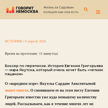
Перейти
Жизнь за Садовым
к
Поиск
кольцом как она есть
содержимому
ИСТОРИИ
/
9 апреля 2024
Время на прочтение:
11
минут(ы)
Боксер по переписке. История Евгения Григорьева
— мэра Якутска, который очень хочет быть «четким
пацаном»
О «народном мэре» Якутска Сардане Авксентьевой
знают многие
. О сменившем ее на этом посту Евгении
Григорьеве известно уже куда меньшему количеству
людей. Рассказываем, как в течение многих лет он