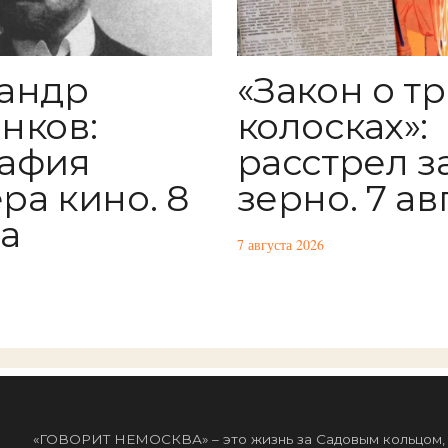
андр
«Закон о тр
нков:
колосках»:
афия
расстрел з
ра кино. 8
зерно. 7 ав
та
7 августа 2026
«ГОВОРИТ НЕМОСКВА» – это жизнь за Садовым кольцом, к