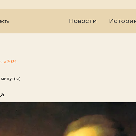
Новости
Истори
есть
еля 2024
минут(ы)
да