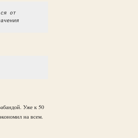
ся от 
рачения
.
абандой. Уже к 50
экономил на всем.