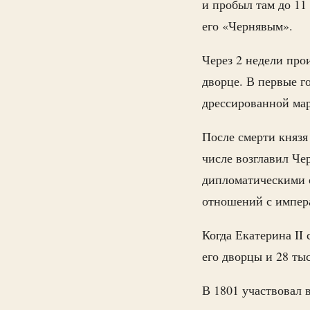
и пробыл там до 11
его «Чернявым».
Через 2 недели про
дворце. В первые го
дрессированной ма
После смерти князя
числе возглавил Че
дипломатическими о
отношений с импера
Когда Екатерина II 
его дворцы и 28 ты
В 1801 участвовал в