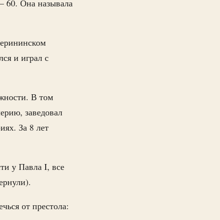
— 60. Она называла
терининском
лся и играл с
жности. В том
ерию, заведовал
ях. За 8 лет
ти у Павла I, все
ернули).
ечься от престола: