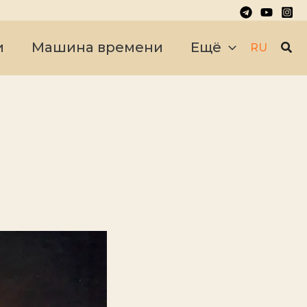
Пои
и
Машина времени
Ещё
RU