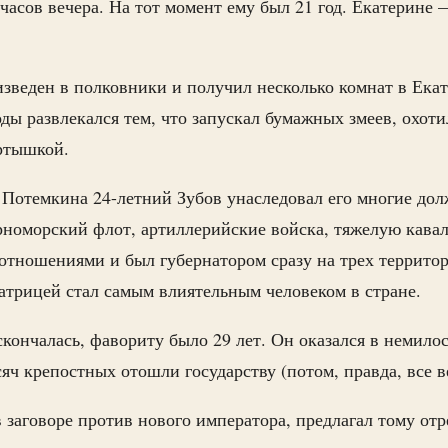
 часов вечера. На тот момент ему был 21 год. Екатерине 
изведен в полковники и получил несколько комнат в Ека
ды развлекался тем, что запускал бумажных змеев, охоти
ртышкой.
 Потемкина 24-летний Зубов унаследовал его многие дол
рноморский флот, артиллерийские войска, тяжелую кавал
тношениями и был губернатором сразу на трех территори
трицей стал самым влиятельным человеком в стране.
скончалась, фавориту было 29 лет. Он оказался в немилос
сяч крепостных отошли государству (потом, правда, все в
 заговоре против нового императора, предлагал тому отр