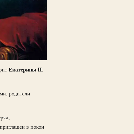
Екатерины II
рит
.
ами, родители
ряд,
 приглашен в покои