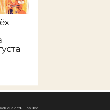
ёх
а
густа
ак она есть. Про нее