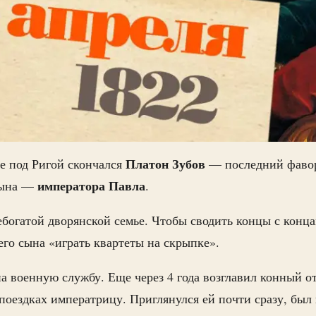
Платон Зубов
е под Ригой скончался
— последний фаво
императора Павла
сына —
.
небогатой дворянской семье. Чтобы сводить концы с конц
его сына «играть квартеты на скрыпке».
на военную службу. Еще через 4 года возглавил конный от
оездках императрицу. Приглянулся ей почти сразу, был