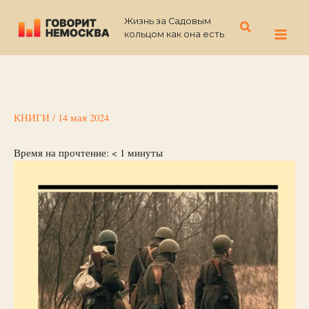
Перейти
Жизнь за Садовым
к
Поиск
кольцом как она есть
содержимому
КНИГИ
/
14 мая 2024
Время на прочтение:
< 1
минуты