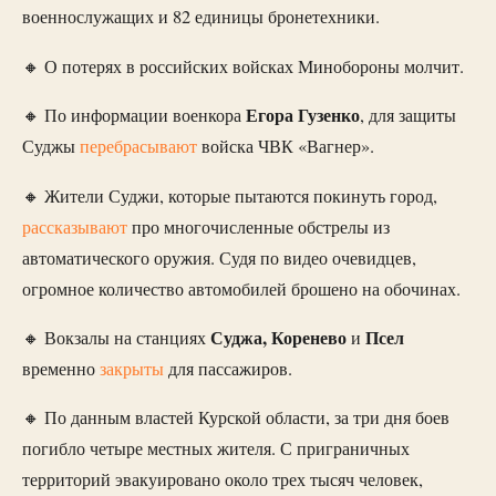
военнослужащих и 82 единицы бронетехники.
🔸 О потерях в российских войсках Минобороны молчит.
Егора Гузенко
🔸 По информации военкора
, для защиты
Суджы
перебрасывают
войска ЧВК «Вагнер».
🔸 Жители Суджи, которые пытаются покинуть город,
рассказывают
про многочисленные обстрелы из
автоматического оружия. Судя по видео очевидцев,
огромное количество автомобилей брошено на обочинах.
Суджа, Коренево
Псел
🔸 Вокзалы на станциях
и
временно
закрыты
для пассажиров.
🔸 По данным властей Курской области, за три дня боев
погибло четыре местных жителя. С приграничных
территорий эвакуировано около трех тысяч человек,