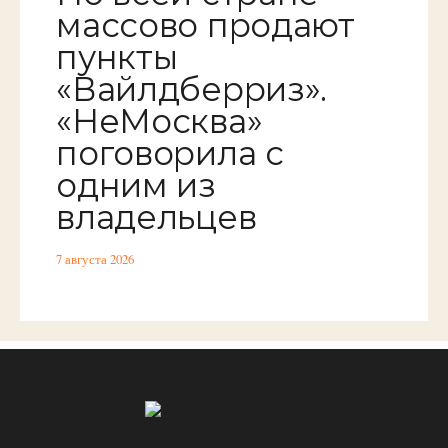
массово продают
пункты
«Вайлдберриз».
«НеМосква»
поговорила с
одним из
владельцев
7 августа 2026