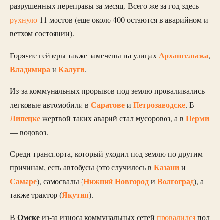
разрушенных переправы за месяц. Всего же за год здесь
рухнуло
11 мостов (еще около 400 остаются в аварийном и
ветхом состоянии).
Архангельска
Горячие гейзеры также замечены на улицах
,
Владимира
Калуги
и
.
Из-за коммунальных прорывов под землю проваливались
Саратове
Петрозаводске
легковые автомобили в
и
. В
Липецке
Перми
жертвой таких аварий стал мусоровоз, а в
— водовоз.
Среди транспорта, который уходил под землю по другим
Казани
причинам, есть автобусы (это случилось в
и
Самаре
Нижний Новгород
Волгоград
), самосвалы (
и
), а
Якутия
также трактор (
).
Омске
В
из-за износа коммунальных сетей
провалился
пол