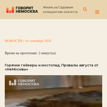
Перейти
Жизнь за Садовым
к
Поиск
кольцом как она есть
содержимому
НОВОСТИ
/
16 сентября 2024
Время на прочтение:
2
минут(ы)
Горячие гейзеры и мостопад. Провалы августа от
«НеМосквы»