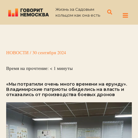
Перейти
Жизнь за Садовым
к
Поиск
кольцом как она есть
содержимому
НОВОСТИ
/
30 сентября 2024
Время на прочтение:
< 1
минуты
«Мы потратили очень много времени на ерунду».
Владимирские патриоты обиделись на власть и
отказались от производства боевых дронов