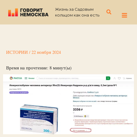
Перейти
Жизнь за Садовым
к
Поиск
кольцом как она есть
содержимому
ИСТОРИИ
/
22 ноября 2024
Время на прочтение:
8
минут(ы)