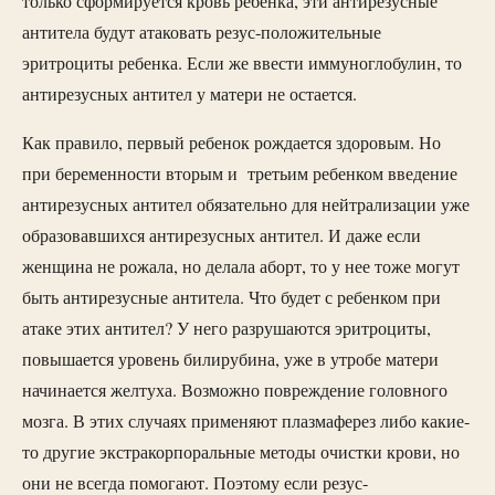
только сформируется кровь ребенка, эти антирезусные
антитела будут атаковать резус-положительные
эритроциты ребенка. Если же ввести иммуноглобулин, то
антирезусных антител у матери не остается.
Как правило, первый ребенок рождается здоровым. Но
при беременности вторым и третьим ребенком введение
антирезусных антител обязательно для нейтрализации уже
образовавшихся антирезусных антител. И даже если
женщина не рожала, но делала аборт, то у нее тоже могут
быть антирезусные антитела. Что будет с ребенком при
атаке этих антител? У него разрушаются эритроциты,
повышается уровень билирубина, уже в утробе матери
начинается желтуха. Возможно повреждение головного
мозга. В этих случаях применяют плазмаферез либо какие-
то другие экстракорпоральные методы очистки крови, но
они не всегда помогают. Поэтому если резус-