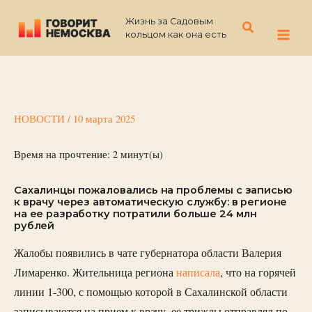
Перейти
Жизнь за Садовым
к
Поиск
кольцом как она есть
содержимому
НОВОСТИ
/
10 марта 2025
Время на прочтение:
2
минут(ы)
Сахалинцы пожаловались на проблемы с записью
к врачу через автоматическую службу: в регионе
на ее разработку потратили больше 24 млн
рублей
Жалобы появились в чате губернатора области Валерия
Лимаренко. Жительница региона
написала
, что на горячей
линии 1-300, с помощью которой в Сахалинской области
записываются на прием к врачу, ее трижды отправлял по