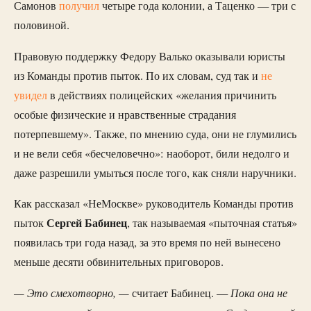
Самонов
получил
четыре года колонии, а Таценко — три с
половиной.
Правовую поддержку Федору Валько оказывали юристы
из Команды против пыток. По их словам, суд так и
не
увидел
в действиях полицейских «желания причинить
особые физические и нравственные страдания
потерпевшему». Также, по мнению суда, они не глумились
и не вели себя «бесчеловечно»: наоборот, били недолго и
даже разрешили умыться после того, как сняли наручники.
Как рассказал «НеМоскве» руководитель Команды против
Сергей Бабинец
пыток
, так называемая «пыточная статья»
появилась три года назад, за это время по ней вынесено
меньше десяти обвинительных приговоров.
— Это смехотворно, —
Пока она не
считает Бабинец. —