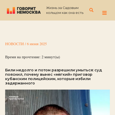
Перейти
Жизнь за Садовым
к
Поиск
кольцом как она есть
содержимому
НОВОСТИ
/
6 июня 2025
Время на прочтение:
2
минут(ы)
Били недолго и потом разрешили умыться: суд
пояснил, почему вынес «мягкий» приговор
кубанским полицейским, которые избили
задержанного