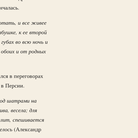
нчалась.
мотать, и все живее
абушке, к ее второй
 губах во всю ночь и
с обоих и от родных
лся в переговорах
 в Персии.
под шатрами на
ва, весела; для
ылит, спешивается
елось
(Александр