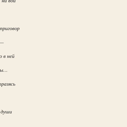
 ни вой
 приговор
 —
 в ней
ты…
тразясь
,
й души