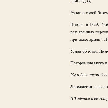
Грибоедов)
Узнав о своей бере
Вскоре, в 1829, Гр
разъяренных персов
при шахе армян). П
Узнав об этом, Нино
Похоронила мужа в
Ум и дела твои бес
Лермонтов
назвал 
В Тифлисе я ее вст