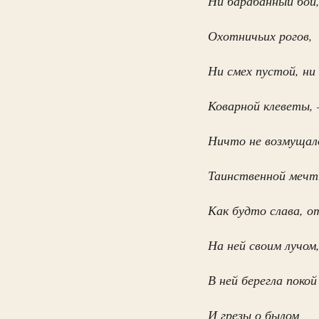
Ни барабанный бой,
‎Охотничьих рогов,
Ни смех пустой, ни
‎Коварной клеветы,
Ничто не возмущало
Таинственной меч
Как будто слава, о
‎На ней своим лучом
В ней берегла поко
‎И грезы о былом