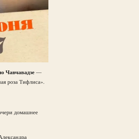
о Чавчавадзе
—
ая роза Тифлиса».
дочери домашнее
 Александра