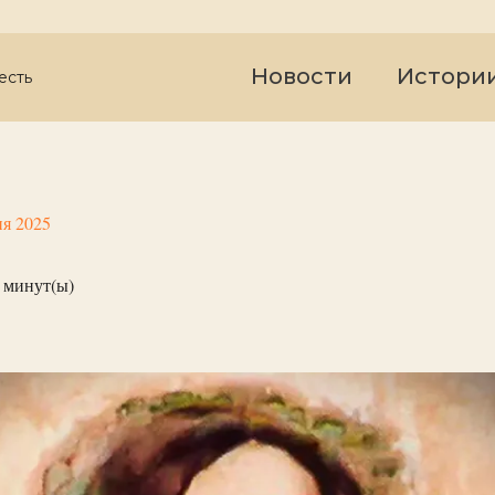
Новости
Истори
есть
я 2025
минут(ы)