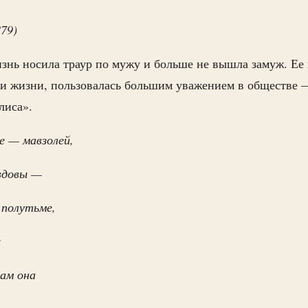
879)
нь носила траур по мужу и больше не вышла замуж. Ее 
ри жизни, пользовалась большим уважением в обществе 
лиса».
е — мавзолей,
вдовы —
 полутьме,
ы
вам она