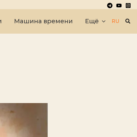
Пои
и
Машина времени
Ещё
RU