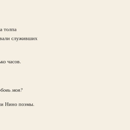
а толпа
ывали служивших
ко часов.
юбовь моя?
ли Нино поэмы.