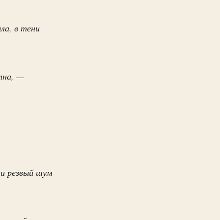
ла, в тени
тна, —
ни резвый шум