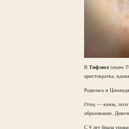
Тифлисе
В
(ныне Т
аристократка, вдов
Родилась в Цинанда
Отец — князь, поэт
образование. Девоч
С 9 лет брала урок