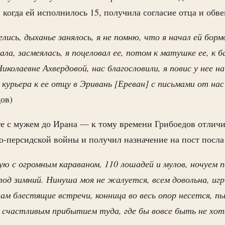
 когда ей исполнилось 15, получила согласие отца и обве
лись, дыханье занялось, я не помню, что я начал ей бор
ала, засмеялась, я поцеловал ее, потом к матушке ее, к б
колаевне Ахвердовой, нас благословили, я повис у нее на
 курьера к ее отцу в Эривань [Ереван] с письмами от на
ов)
е с мужем до Ирана — к тому времени Грибоедов отличи
о-персидской войны и получил назначение на пост посла
ю с огромным караваном, 110 лошадей и мулов, ночуем 
лод зимний. Нинуша моя не жалуется, всем довольна, игри
м блестящие встречи, конница во весь опор несется, п
с счастливым прибытием туда, где бы вовсе быть не хот