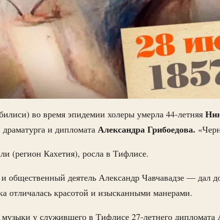
Нин
билиси) во время эпидемии холеры умерла 44-летняя
Александра Грибоедова.
а драматурга и дипломата
«Черн
ли (регион Кахетия), росла в Тифлисе.
 и общественный деятель Александр Чавчавадзе — дал 
ка отличалась красотой и изысканными манерами.
и музыки у служившего в Тифлисе 27-летнего дипломата