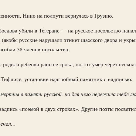
менности, Нино на полпути вернулась в Грузию.
ибоедова убили в Тегеране — на русское посольство напал
 (якобы русские нарушали этикет шахского двора и укр
огибли 38 членов посольства.
 родила ребенка раньше срока, но тот умер через несколь
 Тифлисе, установив надгробный памятник с надписью:
смертны в памяти русской, но для чего пережила тебя л
надпись «поэмой в двух строках». Другие поэты посвяти
речал…