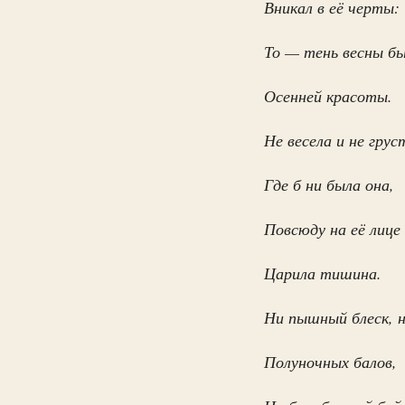
‎Вникал в её черты:
То — тень весны бы
‎Осенней красоты.
Не весела и не грус
‎Где б ни была она,
Повсюду на её лице
‎Царила тишина.
Ни пышный блеск, 
‎Полуночных балов,