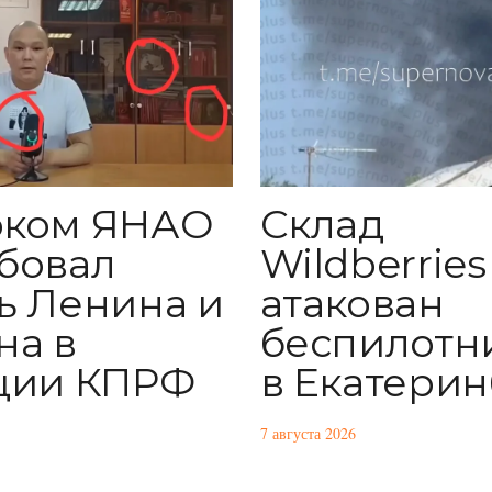
рком ЯНАО
Склад
бовал
Wildberries
ь Ленина и
атакован
на в
беспилотн
ции КПРФ
в Екатерин
7 августа 2026