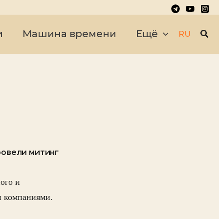
Пои
и
Машина времени
Ещё
RU
ровели митинг
ого и
и компаниями.