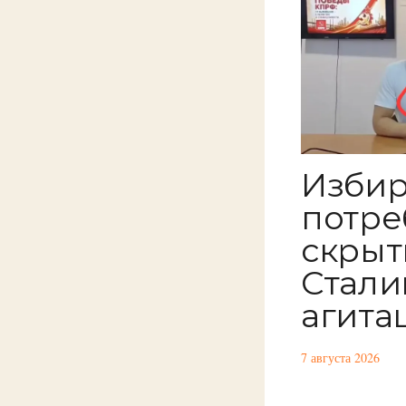
Изби
потре
скрыт
Стали
агита
7 августа 2026