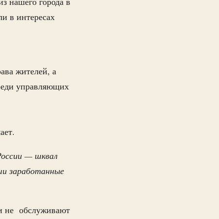
з нашего города в
ли в интересах
ава жителей, а
среди управляющих
мает.
России — шквал
ши заработанные
 и не обслуживают