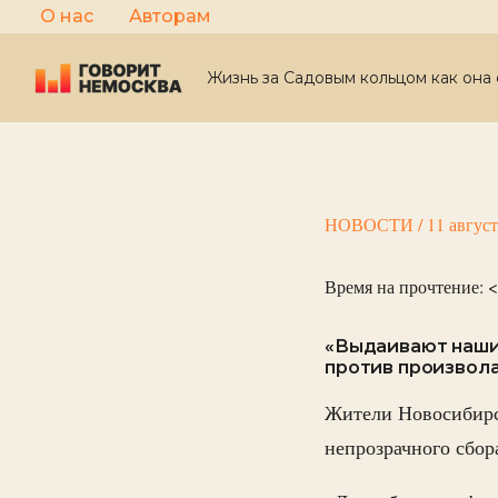
Перейти
О нас
Авторам
к
содержимому
Жизнь за Садовым кольцом как она 
НОВОСТИ
/
11 авгус
Время на прочтение:
<
«Выдаивают наши
против произвол
Жители Новосибир
непрозрачного сбо