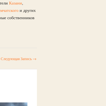
ители
Казани
,
мчатского
и других
нные собственников
Следующая Запись
→