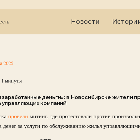
Новости
Истори
есть
та 2025
 1
минуты
 заработанные деньги»: в Новосибирске жители п
а управляющих компаний
ска
провели
митинг, где протестовали против произвольн
ра денег за услуги по обслуживанию жилья управляющим