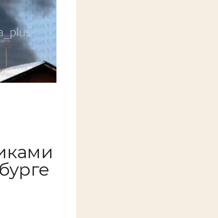
иками
бурге