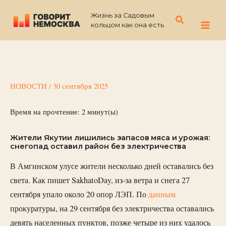
Перейти
Жизнь за Садовым
к
Поиск
кольцом как она есть
содержимому
НОВОСТИ
/
30 сентября 2025
Время на прочтение:
2
минут(ы)
Жители Якутии лишились запасов мяса и урожая:
снегопад оставил район без электричества
В Амгинском улусе жители несколько дней оставались без
света. Как пишет SakhatoDay, из-за ветра и снега 27
сентября упало около 20 опор ЛЭП. По
данным
прокуратуры, на 29 сентября без электричества оставались
девять населенных пунктов, позже четыре из них удалось