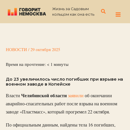
Перейти
Жизнь за Садовым
к
Поиск
кольцом как она есть
содержимому
НОВОСТИ
/
29 октября 2025
Время на прочтение:
< 1
минуты
До 23 увеличилось число погибших при взрыве на
военном заводе в Копейске
Челябинской области
Власти
заявили
об окончании
аварийно-спасательных работ после взрыва на военном
заводе «Пластмасс», который прогремел 22 октября.
По официальным данным, найдены тела 16 погибших,