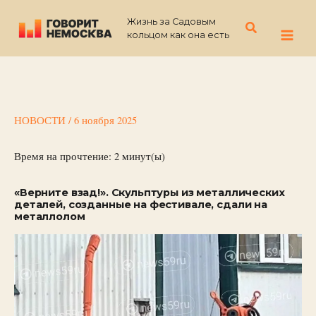
Перейти
Жизнь за Садовым
к
Поиск
кольцом как она есть
содержимому
НОВОСТИ
/
6 ноября 2025
Время на прочтение:
2
минут(ы)
«Верните взад!». Скульптуры из металлических
деталей, созданные на фестивале, сдали на
металлолом