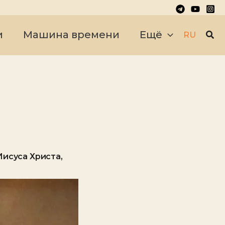
Пои
и
Машина времени
Ещё
RU
Иисуса Христа,