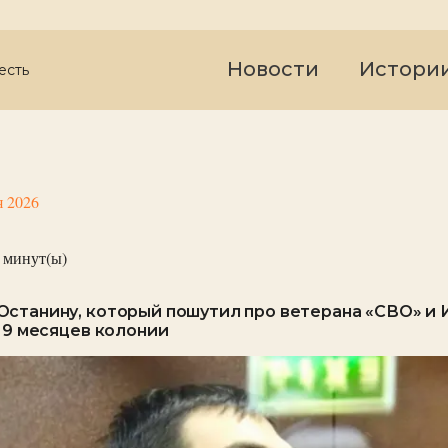
Новости
Истори
есть
я 2026
минут(ы)
станину, который пошутил про ветерана «СВО» и 
и 9 месяцев колонии