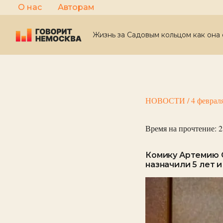
Перейти
О нас
Авторам
к
содержимому
Жизнь за Садовым кольцом как она 
НОВОСТИ
/
4 феврал
Время на прочтение:
2
Комику Артемию О
назначили 5 лет 