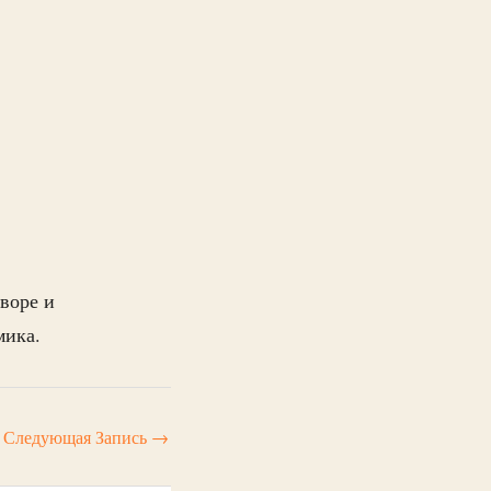
воре и
мика.
Следующая Запись
→