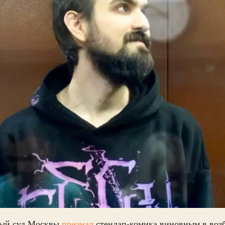
ый суд Москвы
признал
стендап-комика виновным в воз