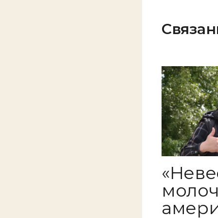
Связан
«Неве
молоч
амери