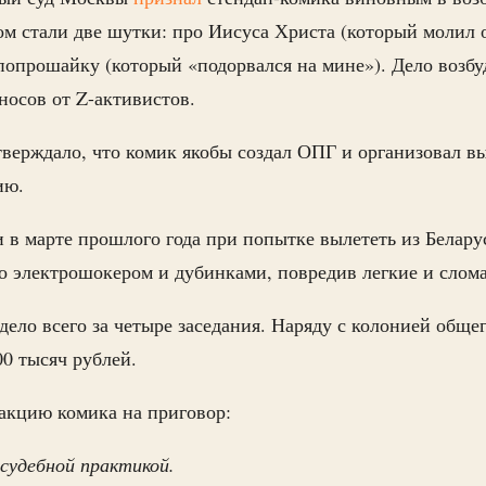
м стали две шутки: про Иисуса Христа (который молил 
попрошайку (который «подорвался на мине»). Дело возбу
осов от Z-активистов.
верждало, что комик якобы создал ОПГ и организовал в
гию.
 в марте прошлого года при попытке вылететь из Белар
о электрошокером и дубинками, повредив легкие и слома
 дело всего за четыре заседания. Наряду с колонией обще
0 тысяч рублей.
акцию комика на приговор:
судебной практикой.