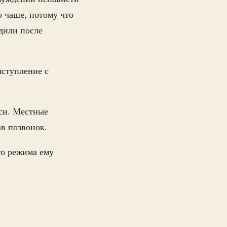
о чаше, потому что
дили после
ыступление с
уси. Местные
в позвонок.
го режима ему