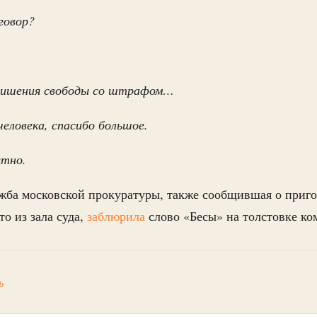
говор?
.
 лишения свободы со штрафом…
человека, спасибо большое.
ятно.
жба московской прокуратуры, также сообщившая о приго
о из зала суда,
заблюрила
слово «Бесы» на толстовке ко
ь