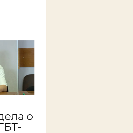
дела о
ГБТ-