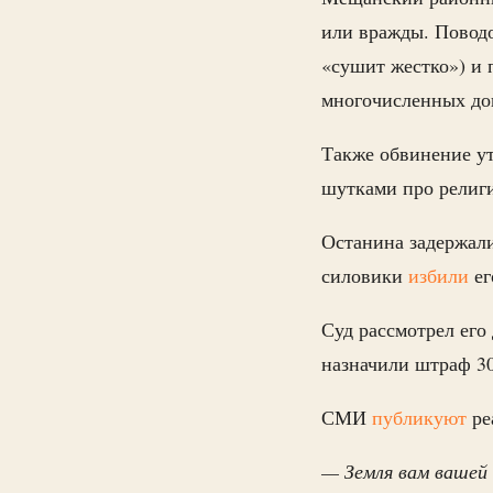
или вражды. Поводо
«сушит жестко») и 
многочисленных дон
Также обвинение ут
шутками про рели
Останина задержали
силовики
избили
ег
Суд рассмотрел его
назначили штраф 30
СМИ
публикуют
ре
— Земля вам вашей 