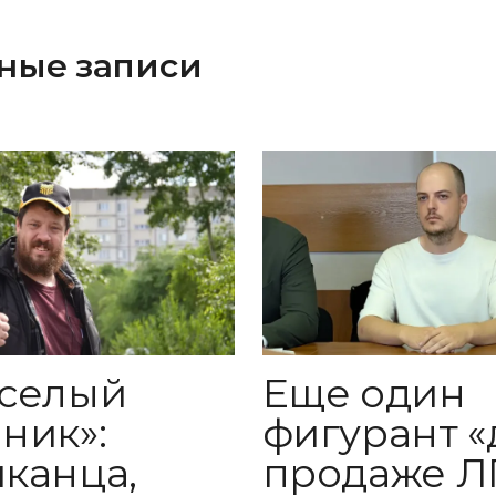
ные записи
Еще один
селый
фигурант «
ник»:
продаже Л
канца,