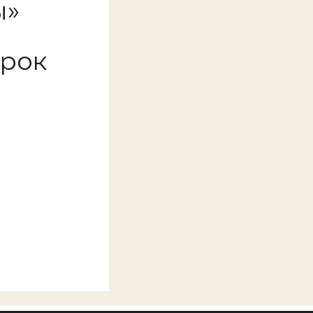
ы»
срок