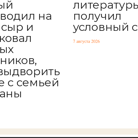
литератур
ый
получил
водил на
условный 
 сыр и
ковал
7 августа 2026
ых
ников,
 выдворить
е с семьей
раны