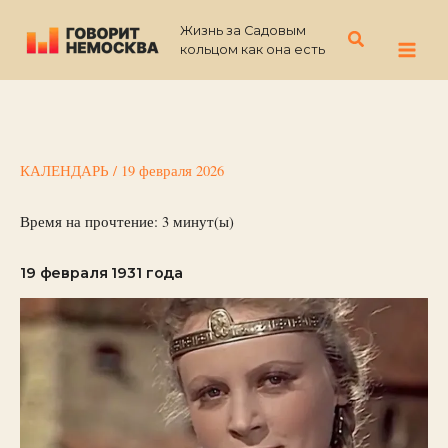
Перейти
Жизнь за Садовым
к
Поиск
кольцом как она есть
содержимому
КАЛЕНДАРЬ
/
19 февраля 2026
Время на прочтение:
3
минут(ы)
19 февраля 1931 года