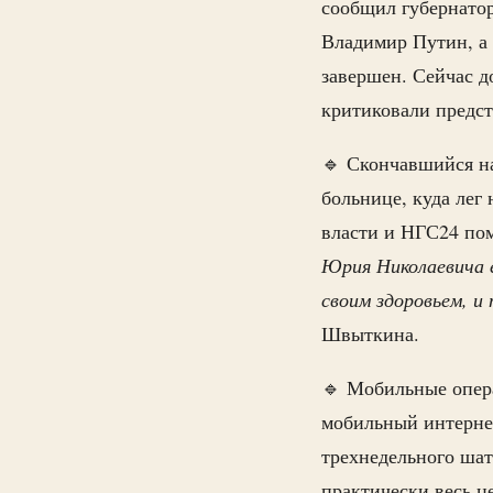
сообщил губернато
Владимир Путин, а 
завершен. Сейчас д
критиковали предст
🔹 Скончавшийся н
больнице, куда ле
власти и НГС24 по
Юрия Николаевича е
своим здоровьем, 
Швыткина.
🔹 Мобильные опер
мобильный интернет
трехнедельного шат
практически весь ц