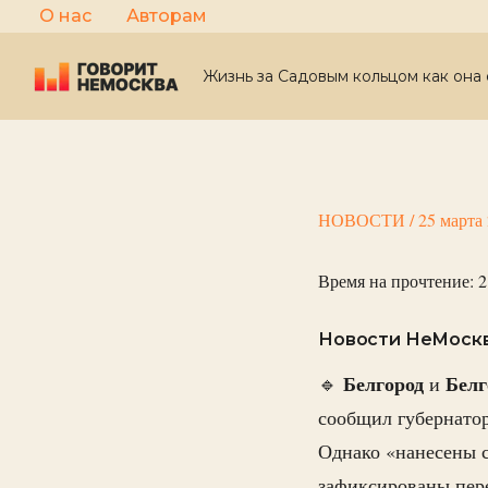
Перейти
О нас
Авторам
к
содержимому
Жизнь за Садовым кольцом как она 
НОВОСТИ
/
25 марта
Время на прочтение:
2
Новости НеМосквы
Белгород
Белг
🔹
и
сообщил губернато
Однако «нанесены 
зафиксированы пере