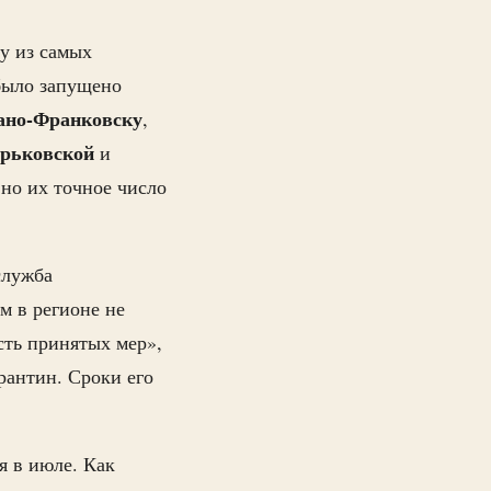
ну из самых
было запущено
ано-Франковску
,
рьковской
и
 но их точное число
служба
м в регионе не
сть принятых мер»,
рантин. Сроки его
я в июле. Как