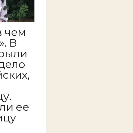
в чем
. В
крыли
дело
ских,
у.
ли ее
ицу