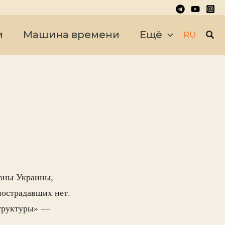
Пои
и
Машина времени
Ещё
RU
роны Украины,
пострадавших нет.
структуры» —