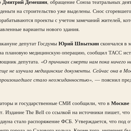
Дмитрий Демешин
р
, обращение Союза театральных дея
деньги на строительство уже выделены. Снос сгоревшег
орабатываются проекты с учетом замечаний жителей, кот
авленные варианты нового здания.
Юрий
Швыткин
акануне депутат Госдумы
скончался в 
г на плановую медицинскую операцию, сообщил ТАСС ист
мощник депутата.
«О причинах смерти нам пока ничего не
ще не изучила медицинские документы. Сейчас она в Мос
и произошедшее стало неожиданностью»,
— пояснил пре
Москве
аторы и государственные СМИ сообщили, что в
. Издание The Bell со ссылкой на источники пишет, чт
дауна стало распоряжение ФСБ. Утверждается, что под 
ентр города до Садового кольца. Кроме того, интернет б