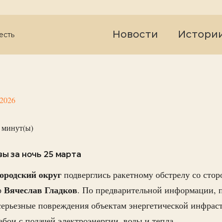
Новости
Истори
есть
 2026
минут(ы)
 за ночь 25 марта
ородский
округ
подверглись ракетному обстрелу со сто
Вячеслав Гладков
р
. По предварительной информации, 
серьезные повреждения объектам энергетической инфра
бои с подачей электроэнергии, воды и тепла.