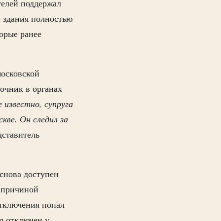
телей поддержал
о здания полностью
орые ранее
московской
очник в органах
 известно, супруга
кве. Он следил за
дставитель
снова доступен
о причиной
отключения попал
ыл отключен у