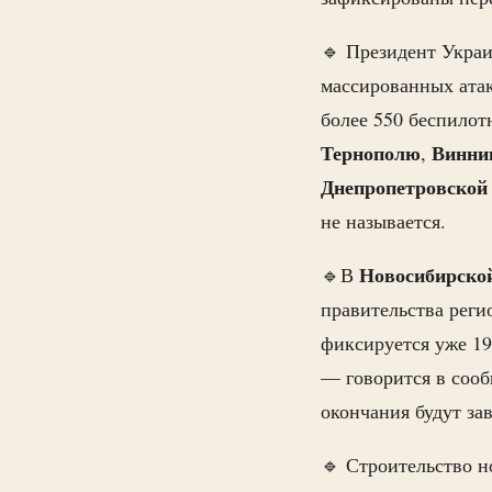
🔹 Президент Укр
массированных атак
более 550 беспило
Тернополю
Винни
,
Днепропетровской
не называется.
Новосибирско
🔹В
правительства реги
фиксируется уже 19
— говорится в сооб
окончания будут за
🔹 Строительство н