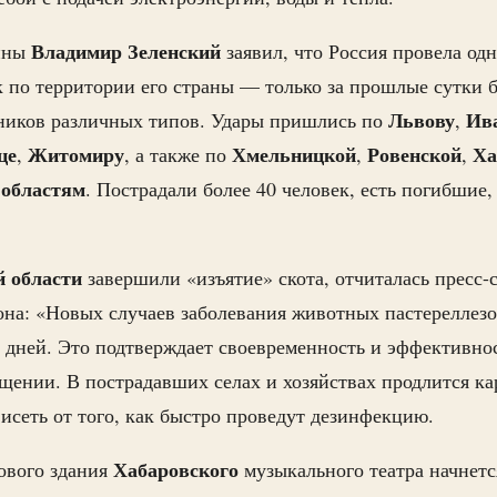
Владимир
Зеленский
аины
заявил, что Россия провела од
 по территории его страны — только за прошлые сутки 
Львову
Ив
тников различных типов. Удары пришлись по
,
це
Житомиру
Хмельницкой
Ровенской
Ха
,
, а также по
,
,
областям
. Пострадали более 40 человек, есть погибшие,
й
области
завершили «изъятие» скота, отчиталась пресс-
она: «Новых случаев заболевания животных пастереллезо
 дней. Это подтверждает своевременность и эффективно
щении. В пострадавших селах и хозяйствах продлится ка
висеть от того, как быстро проведут дезинфекцию.
Хабаровского
ового здания
музыкального театра начнетс