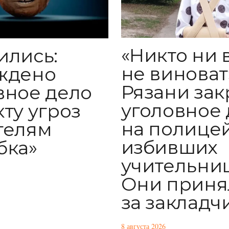
«Никто ни 
ились:
не виноват»
ждено
Рязани за
вное дело
уголовное 
кту угроз
на полицей
телям
избивших
бка»
учительниц
Они приня
за закладч
8 августа 2026