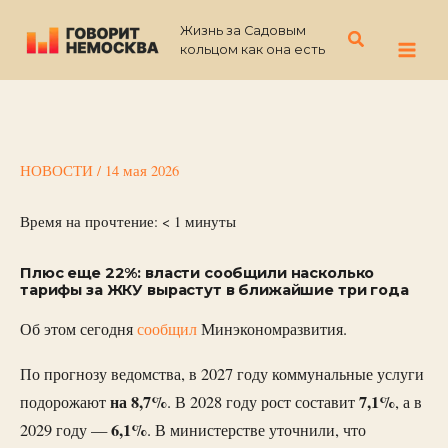
Перейти
Жизнь за Садовым
к
Поиск
кольцом как она есть
содержимому
НОВОСТИ
/
14 мая 2026
Время на прочтение:
< 1
минуты
Плюс еще 22%: власти сообщили насколько
тарифы за ЖКУ вырастут в ближайшие три года
Об этом сегодня
сообщил
Минэкономразвития.
По прогнозу ведомства, в 2027 году коммунальные услуги
на 8,7%
7,1%
подорожают
. В 2028 году рост составит
, а в
6,1%
2029 году —
. В министерстве уточнили, что